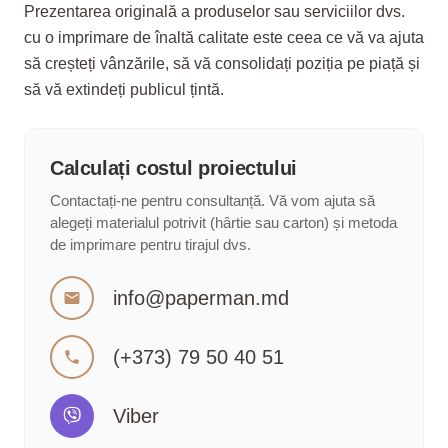
Prezentarea originală a produselor sau serviciilor dvs.
cu o imprimare de înaltă calitate este ceea ce vă va ajuta
să creșteți vânzările, să vă consolidați poziția pe piață și
să vă extindeți publicul țintă.
Calculați costul proiectului
Contactați-ne pentru consultanță. Vă vom ajuta să
alegeți materialul potrivit (hârtie sau carton) și metoda
de imprimare pentru tirajul dvs.
info@paperman.md
mail
(+373) 79 50 40 51
phone
Viber