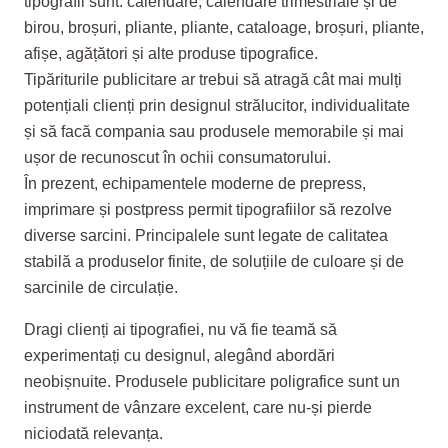
tipografii sunt: calendare, calendare trimestriale și de
birou, broșuri, pliante, pliante, cataloage, broșuri, pliante,
afișe, agățători și alte produse tipografice.
Tipăriturile publicitare ar trebui să atragă cât mai mulți
potențiali clienți prin designul strălucitor, individualitate
și să facă compania sau produsele memorabile și mai
ușor de recunoscut în ochii consumatorului.
În prezent, echipamentele moderne de prepress,
imprimare și postpress permit tipografiilor să rezolve
diverse sarcini. Principalele sunt legate de calitatea
stabilă a produselor finite, de soluțiile de culoare și de
sarcinile de circulație.
Dragi clienți ai tipografiei, nu vă fie teamă să
experimentați cu designul, alegând abordări
neobișnuite. Produsele publicitare poligrafice sunt un
instrument de vânzare excelent, care nu-și pierde
niciodată relevanța.