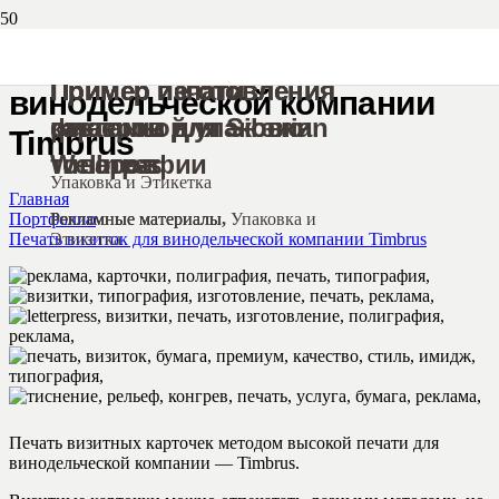
Печать визиток для
Пример изготовления
Пример изготовления
Пример изготовления
Пример печати
винодельческой компании
рекламы для — эко
флаеров в
картонной упаковки
флаеров для Siberian
Timbrus
товаров
типографии
Wellness
Упаковка и Этикетка
Главная
Рекламные материалы
Рекламные материалы
Рекламные материалы
,
Упаковка и
Портфолио
Этикетка
Печать визиток для винодельческой компании Timbrus
Печать визитных карточек методом высокой печати для
винодельческой компании — Timbrus.